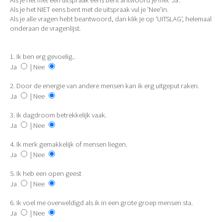
Als je het met een uitspraak eens bent antwoord je met 'Ja'.
Als je het NIET eens bent met de uitspraak vul je 'Nee'in.
Als je alle vragen hebt beantwoord, dan klik je op 'UITSLAG', helemaal
onderaan de vragenlijst.
1. Ik ben erg gevoelig..
Ja
| Nee
2. Door de energie van andere mensen kan ik erg uitgeput raken.
Ja
| Nee
3. Ik dagdroom betrekkelijk vaak.
Ja
| Nee
4. Ik merk gemakkelijk of mensen liegen.
Ja
| Nee
5. Ik heb een open geest
Ja
| Nee
6. Ik voel me overweldigd als ik in een grote groep mensen sta.
Ja
| Nee