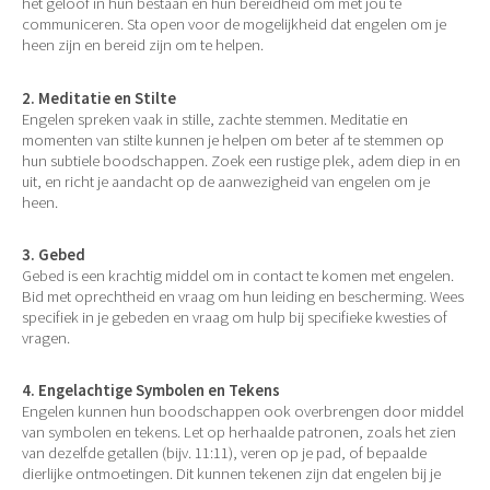
het geloof in hun bestaan en hun bereidheid om met jou te
communiceren. Sta open voor de mogelijkheid dat engelen om je
heen zijn en bereid zijn om te helpen.
2. Meditatie en Stilte
Engelen spreken vaak in stille, zachte stemmen. Meditatie en
momenten van stilte kunnen je helpen om beter af te stemmen op
hun subtiele boodschappen. Zoek een rustige plek, adem diep in en
uit, en richt je aandacht op de aanwezigheid van engelen om je
heen.
3. Gebed
Gebed is een krachtig middel om in contact te komen met engelen.
Bid met oprechtheid en vraag om hun leiding en bescherming. Wees
specifiek in je gebeden en vraag om hulp bij specifieke kwesties of
vragen.
4. Engelachtige Symbolen en Tekens
Engelen kunnen hun boodschappen ook overbrengen door middel
van symbolen en tekens. Let op herhaalde patronen, zoals het zien
van dezelfde getallen (bijv. 11:11), veren op je pad, of bepaalde
dierlijke ontmoetingen. Dit kunnen tekenen zijn dat engelen bij je