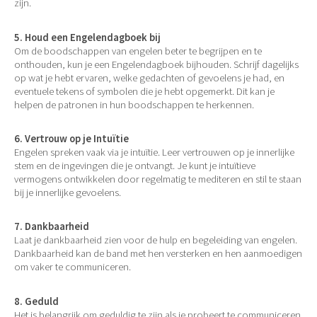
zijn.
5. Houd een Engelendagboek bij
Om de boodschappen van engelen beter te begrijpen en te
onthouden, kun je een Engelendagboek bijhouden. Schrijf dagelijks
op wat je hebt ervaren, welke gedachten of gevoelens je had, en
eventuele tekens of symbolen die je hebt opgemerkt. Dit kan je
helpen de patronen in hun boodschappen te herkennen.
6. Vertrouw op je Intuïtie
Engelen spreken vaak via je intuïtie. Leer vertrouwen op je innerlijke
stem en de ingevingen die je ontvangt. Je kunt je intuïtieve
vermogens ontwikkelen door regelmatig te mediteren en stil te staan
bij je innerlijke gevoelens.
7. Dankbaarheid
Laat je dankbaarheid zien voor de hulp en begeleiding van engelen.
Dankbaarheid kan de band met hen versterken en hen aanmoedigen
om vaker te communiceren.
8. Geduld
Het is belangrijk om geduldig te zijn als je probeert te communiceren