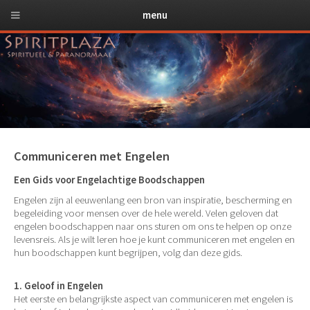
menu
Communiceren met Engelen
Een Gids voor Engelachtige Boodschappen
Engelen zijn al eeuwenlang een bron van inspiratie, bescherming en
begeleiding voor mensen over de hele wereld. Velen geloven dat
engelen boodschappen naar ons sturen om ons te helpen op onze
levensreis. Als je wilt leren hoe je kunt communiceren met engelen en
hun boodschappen kunt begrijpen, volg dan deze gids.
1. Geloof in Engelen
Het eerste en belangrijkste aspect van communiceren met engelen is