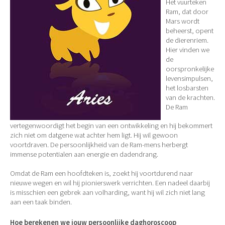
Het vuurteken
Ram, dat door
Mars wordt
beheerst, opent
de dierenriem.
Hier vinden we
de
oorspronkelijke
levensimpulsen,
het losbarsten
van de krachten.
De Ram
vertegenwoordigt het begin van een ontwikkeling en hij bekommert
zich niet om datgene wat achter hem ligt. Hij wil gewoon
voortdraven. De persoonlijkheid van de Ram-mens herbergt
immense potentialen aan energie en dadendrang.
Omdat de Ram een hoofdteken is, zoekt hij voortdurend naar
nieuwe wegen en wil hij pionierswerk verrichten. Een nadeel daarbij
is misschien een gebrek aan volharding, want hij wil zich niet lang
aan een taak binden.
Hoe berekenen we jouw persoonlijke daghoroscoop