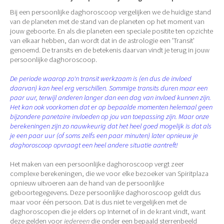
Bij een persoonlijke daghoroscoop vergelijken we de huidige stand
van de planeten met de stand van de planeten op het moment van
jouw geboorte. En als die planeten een speciale positite ten opzichte
van elkaar hebben, dan wordt dat in de astrologie een 'Transit'
genoemd. De transits en de betekenis daarvan vindt je terug in jouw
persoonlijke daghoroscoop.
De periode waarop zo'n transit werkzaam is (en dus de invloed
daarvan) kan heel erg verschillen. Sommige transits duren maar een
paar uur, terwijl anderen langer dan een dag van invloed kunnen zijn.
Het kan ook voorkomen dat er op bepaalde momenten helemaal geen
bijzondere panetaire invloeden op jou van toepassing zijn. Maar onze
berekeningen zijn zo nauwkeurig dat het heel goed mogelijk is dat als
je een paar uur (of soms zelfs een paar minuten) later opnieuw je
daghoroscoop opvraagt een heel andere situatie aantreft!
Het maken van een persoonlijke daghoroscoop vergt zeer
complexe berekeningen, die we voor elke bezoeker van Spiritplaza
opnieuw uitvoeren aan de hand van de persoonlijke
geboortegegevens. Deze persoonlijke daghoroscoop geldt dus
maar voor één persoon. Dat is dus niet te vergelijken met de
daghoroscopen die je elders op Internet of in de krant vindt, want
deze gelden voor
iedereen
die onder een bepaald sterrenbeeld