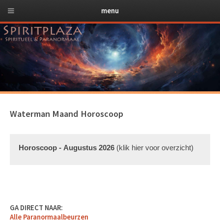
menu
Waterman Maand Horoscoop
Horoscoop - Augustus 2026
(klik hier voor overzicht)
Algemeen Overzicht
Augustus 2026 is voor Watermannen een maand van innovatie
en sociale interactie. Deze periode stimuleert creatief denken
GA DIRECT NAAR:
en het aangaan van nieuwe vriendschappen of professionele
Alle Paranormaalbeurzen