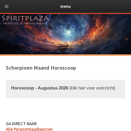
menu
Schorpioen Maand Horoscoop
Horoscoop - Augustus 2026
(klik hier voor overzicht)
Algemeen Overzicht
Augustus 2026 is een maand van intense emoties en
diepgaande transformaties voor Schorpioenen. Deze periode
GA DIRECT NAAR:
biedt kansen voor zelfontdekking en het versterken van
Alle Paranormaalbeurzen